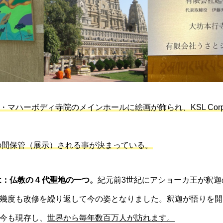
マハーボディ寺院のメインホールに絵画が飾られ、KSL Corpor
もの間保管（展示）される事が決まっている。
：仏教の 4 代聖地の一つ。
紀元前3世紀にアショーカ王が釈迦
幾度も改修を繰り返して今の姿となりました。釈迦が悟りを開
今も現存し、
世界から毎年数百万人が訪れます。