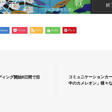
Hatena
Pocket
RSS
feedly
Pin it
コミュニケーションカ
ディング開始8日間で目
中のカメレオン」様々
る！