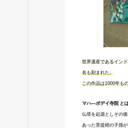
世界遺産であるインド・
名も刻まれた。
この作品は1000年
マハ―ボデイ寺院 とは
仏塔を起源としその後
あった菩提樹の子孫が