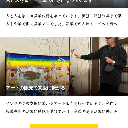
人と人を繋ぐ＝営業代行を行なっています
人と人を繋ぐ＝営業代行を承っています。実は、私は昨年まで某
大手企業で働く営業マンでした。新卒で名古屋トヨペット株式会
社入社新車営業部にて車販売・保険売上など功績が認められ優秀
者を幾度と受賞する。車両販売台数は1000台を超え、トヨタ自
動車より表彰を受けた実績が
アートの販売で支援に繋がる
インドの学校支援に繋がるアート販売を行っています。私自身、
塩澤先生の活動に感銘を受けており、意義のある活動に携わらせ
ていただいております。「ミネハハ・スクール」は、仏教発祥の
地であるインド・ビハール州のブッダガヤにあり、 イン ド 最 貧