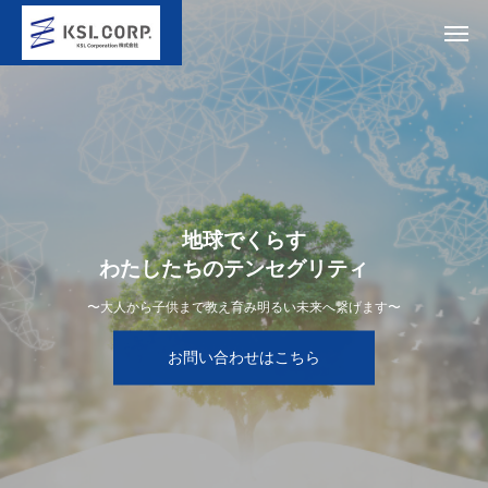
地
球
で
く
ら
す
わ
た
し
た
ち
の
テ
ン
セ
グ
リ
テ
ィ
〜大人から子供まで教え育み明るい未来へ繋げます〜
お問い合わせはこちら