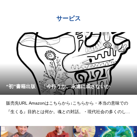
サービス
“初”書籍出版 「今行うか、永遠に成さないか
販売先URL Amazonはこちらから↓こちらから・本当の意味での
『生くる』目的とは何か。魂との対話。・現代社会の多くのしが
らみは自らの意識で変えることが出来る。・1000年先の未来
（子孫）へ繋ぐ、私の想い。出版記念として行ったクラウドファ