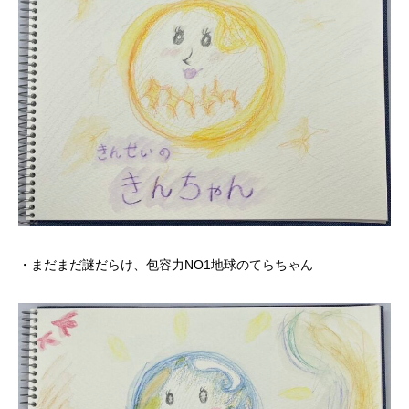
・まだまだ謎だらけ、包容力NO1地球のてらちゃん